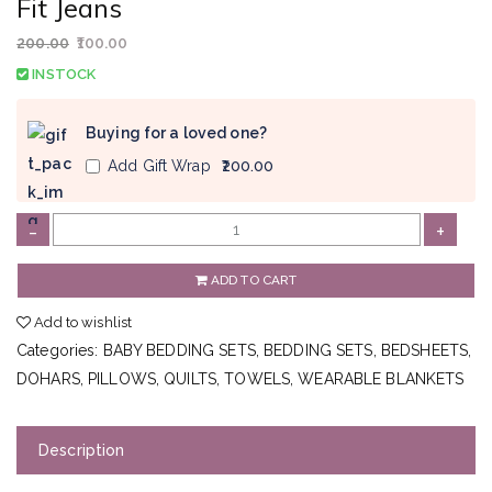
Fit Jeans
200.00
100.00
INSTOCK
Buying for a loved one?
Add Gift Wrap
₹200.00
N
-
+
a
v
ADD TO CART
y
Add to wishlist
B
Categories:
BABY BEDDING SETS
,
BEDDING SETS
,
BEDSHEETS
,
l
DOHARS
,
PILLOWS
,
QUILTS
,
TOWELS
,
WEARABLE BLANKETS
u
e
W
Description
a
s