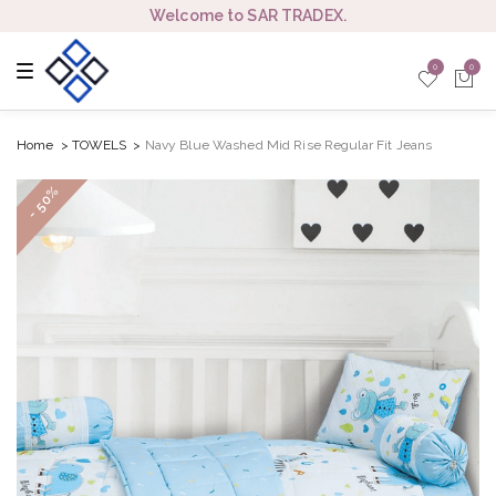
Welcome to SAR TRADEX.
T
0
0
o
g
g
l
e
Home
TOWELS
Navy Blue Washed Mid Rise Regular Fit Jeans
n
a
v
- 50%
i
g
a
t
i
o
n