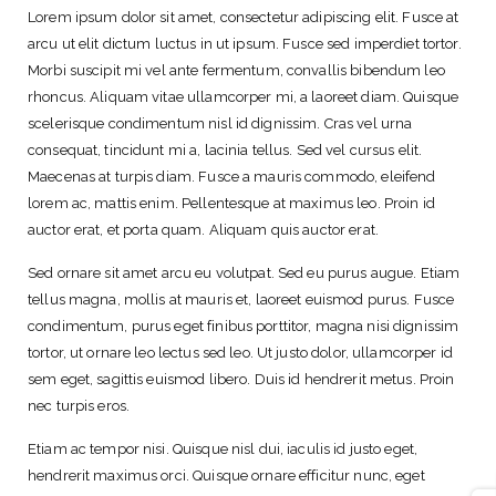
Lorem ipsum dolor sit amet, consectetur adipiscing elit. Fusce at
h
arcu ut elit dictum luctus in ut ipsum. Fusce sed imperdiet tortor.
e
Morbi suscipit mi vel ante fermentum, convallis bibendum leo
d
rhoncus. Aliquam vitae ullamcorper mi, a laoreet diam. Quisque
M
scelerisque condimentum nisl id dignissim. Cras vel urna
i
consequat, tincidunt mi a, lacinia tellus. Sed vel cursus elit.
d
Maecenas at turpis diam. Fusce a mauris commodo, eleifend
R
lorem ac, mattis enim. Pellentesque at maximus leo. Proin id
i
auctor erat, et porta quam. Aliquam quis auctor erat.
s
e
Sed ornare sit amet arcu eu volutpat. Sed eu purus augue. Etiam
R
tellus magna, mollis at mauris et, laoreet euismod purus. Fusce
e
condimentum, purus eget finibus porttitor, magna nisi dignissim
g
tortor, ut ornare leo lectus sed leo. Ut justo dolor, ullamcorper id
u
sem eget, sagittis euismod libero. Duis id hendrerit metus. Proin
l
nec turpis eros.
a
r
Etiam ac tempor nisi. Quisque nisl dui, iaculis id justo eget,
F
hendrerit maximus orci. Quisque ornare efficitur nunc, eget