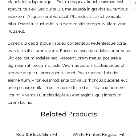
i
blandit felis dapibus quis. Proin a magna aliquet, euismod nisl
t
eget, cursus ex. Sed dui tellus, malesuada in gravida eu, tempus
J
vitae sem. Aliquam erat volutpat. Phasellus sit amet vehicula
e
nibh. Phasellus luctus felis in diam mattis semper. Nullam vitae
a
nulla elit.
n
Donec ultrices tristique risus eu consectetur. Pellentesque porta
s
est vitae sollicitudin viverra. Fusce malesuada sodales tortor, vitae
q
ultrices ipsum sodales nec. Praesent lorem metus, posuere a
u
dignissim at, pretium a justo. Vivamus dictum facilisis lacus, ut
a
semper augue ullamcorper sit amet. Proin rhoncus lobortis
n
elementum. Proin euismod, ante convallis rhoncus placerat, elit
t
ante posuere nulla, in euismod ex dui sed elit. Nulla id posuere
i
ipsum. Vivamus ultricies ligula eu erat sagittis, quis interdum
t
lorem lacinia.
y
Related Products
Red & Black Slim Fit
White Printed Regular Fit T-