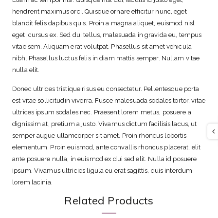
n
hendrerit maximus orci. Quisque ornare efficitur nunc, eget
t
blandit felis dapibus quis. Proin a magna aliquet, euismod nisl
i
eget, cursus ex. Sed dui tellus, malesuada in gravida eu, tempus
t
vitae sem. Aliquam erat volutpat. Phasellus sit amet vehicula
y
nibh. Phasellus luctus felis in diam mattis semper. Nullam vitae
nulla elit.
Donec ultrices tristique risus eu consectetur. Pellentesque porta
est vitae sollicitudin viverra. Fusce malesuada sodales tortor, vitae
ultrices ipsum sodales nec. Praesent lorem metus, posuere a
dignissim at, pretium a justo. Vivamus dictum facilisis lacus, ut
semper augue ullamcorper sit amet. Proin rhoncus lobortis
elementum. Proin euismod, ante convallis rhoncus placerat, elit
ante posuere nulla, in euismod ex dui sed elit. Nulla id posuere
ipsum. Vivamus ultricies ligula eu erat sagittis, quis interdum
lorem lacinia.
Related Products