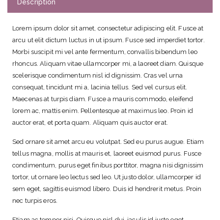
Description
t
r
Lorem ipsum dolor sit amet, consectetur adipiscing elit. Fusce at
a
arcu ut elit dictum luctus in ut ipsum. Fusce sed imperdiet tortor.
c
Morbi suscipit mi vel ante fermentum, convallis bibendum leo
t
rhoncus. Aliquam vitae ullamcorper mi, a laoreet diam. Quisque
S
scelerisque condimentum nisl id dignissim. Cras vel urna
k
consequat, tincidunt mi a, lacinia tellus. Sed vel cursus elit.
a
Maecenas at turpis diam. Fusce a mauris commodo, eleifend
t
lorem ac, mattis enim. Pellentesque at maximus leo. Proin id
e
auctor erat, et porta quam. Aliquam quis auctor erat.
r
D
Sed ornare sit amet arcu eu volutpat. Sed eu purus augue. Etiam
r
tellus magna, mollis at mauris et, laoreet euismod purus. Fusce
e
condimentum, purus eget finibus porttitor, magna nisi dignissim
s
tortor, ut ornare leo lectus sed leo. Ut justo dolor, ullamcorper id
s
sem eget, sagittis euismod libero. Duis id hendrerit metus. Proin
q
nec turpis eros.
u
a
Etiam ac tempor nisi. Quisque nisl dui, iaculis id justo eget,