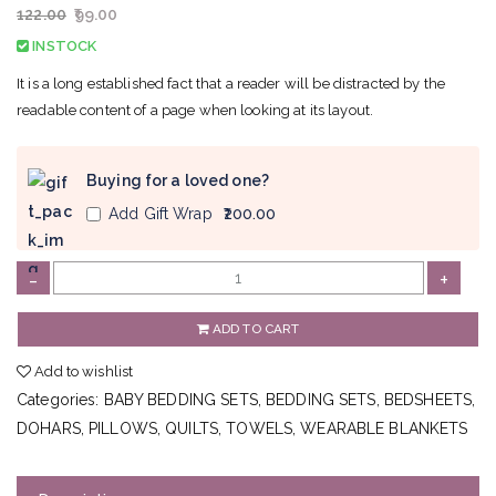
122.00
99.00
INSTOCK
It is a long established fact that a reader will be distracted by the
readable content of a page when looking at its layout.
Buying for a loved one?
Add Gift Wrap
₹200.00
M
-
+
a
r
ADD TO CART
o
Add to wishlist
o
Categories:
BABY BEDDING SETS
,
BEDDING SETS
,
BEDSHEETS
,
n
DOHARS
,
PILLOWS
,
QUILTS
,
TOWELS
,
WEARABLE BLANKETS
A
b
s